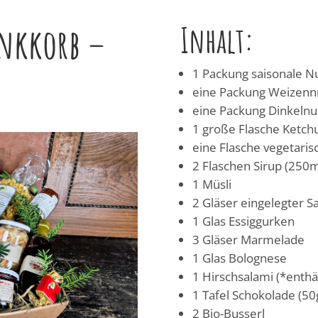
Inhalt:
enkkorb –
1 Packung saisonale N
eine Packung Weizenn
eine Packung Dinkelnu
1 große Flasche Ketch
eine Flasche vegetari
2 Flaschen Sirup (250m
1 Müsli
2 Gläser eingelegter Sa
1 Glas Essiggurken
3 Gläser Marmelade
1 Glas Bolognese
1 Hirschsalami (*enthä
1 Tafel Schokolade (50
2 Bio-Busserl