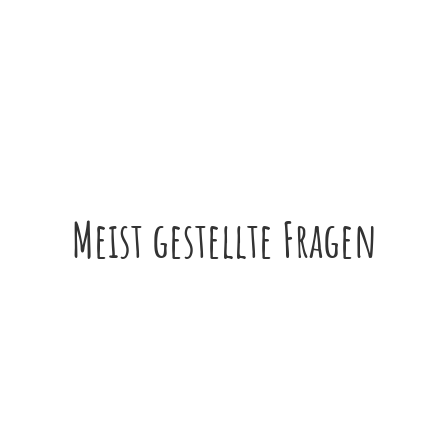
Meist gestellte Fragen
be im Hofladen abholen?
 9.00 - 16.30 Uhr geöffnet. In der Adventszeit kannst du