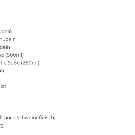
udeln
nudeln
deln
up (500ml)
sche Soße (250ml)
l)
lat
lt auch Schweinefleisch)
g)