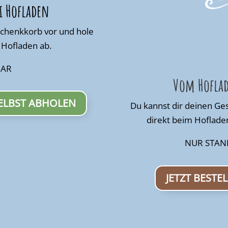
i Hofladen
schenkkorb vor und hole
m Hofladen ab.
BAR
Vom Hoflad
SELBST ABHOLEN
Du kannst dir deinen Ge
direkt beim Hofladen
NUR STAN
JETZT BESTE