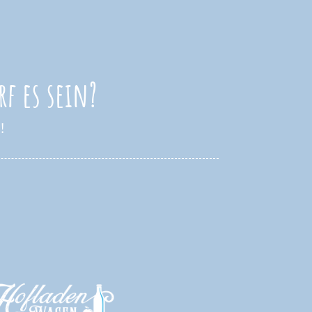
rf es sein?
!