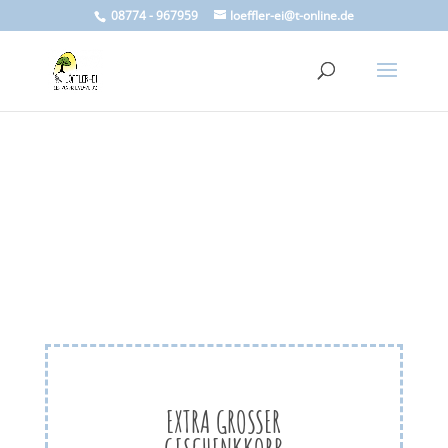
08774 - 967959
loeffler-ei@t-online.de
EXTRA GROSSER G