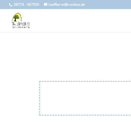
08774 - 967959
loeffler-ei@t-online.de